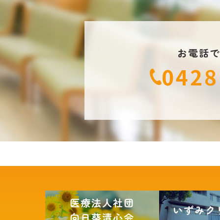
お電話
0428
医療法人社団
いずみク
向日葵清心会